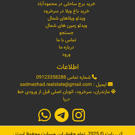
خرید برج ساحلی در محمودآباد
خرید باغ ویلا در سرخرود
ویدئو ویلاهای شمال
ویدئو زمین های شمال
جستجو
تماس با ما
درباره ما
ورود
اطلاعات
شماره تماس
09123358288
ایمیل :
sadrnezhad.realstate@gmail.com
مازندران، سرخرود، اتوبان اصلی قبل از ورودی خط
دریا
کپی رایت ©
2025
. تمام حقوق این وبسایت محفوظ است .