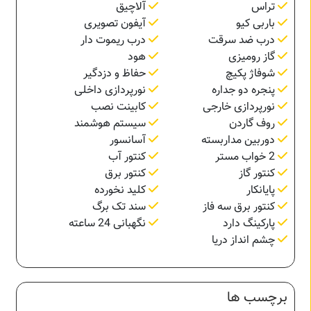
تراس
آلاچیق
باربی کیو
آیفون تصویری
درب ضد سرقت
درب ریموت دار
گاز رومیزی
هود
شوفاژ پکیچ
حفاظ و دزدگیر
پنجره دو جداره
نورپردازی داخلی
نورپردازی خارجی
کابینت نصب
روف گاردن
سیستم هوشمند
دوربین مداربسته
آسانسور
2 خواب مستر
کنتور آب
کنتور گاز
کنتور برق
پایانکار
کلید نخورده
کنتور برق سه فاز
سند تک برگ
پارکینگ دارد
نگهبانی 24 ساعته
چشم انداز دریا
برچسب ها