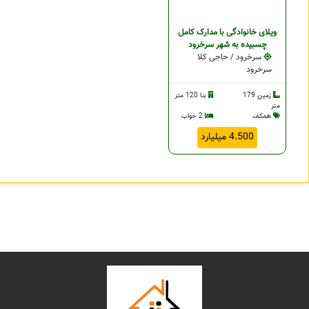
ویلای خانوادگی با مدارک کامل
چسبيده به شهر سرخرود
سرخرود / حاجی کلا
سرخرود
زمین 179
بنا 120 متر
متر
همکف
2 خواب
4.500 میلیارد