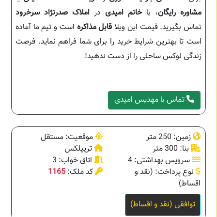
مشاوره رایگان
، با
خانم امیدی
در
املاک صدرنژاد سرخرود
تماس بگیرید. قیمت این ویلا
قابل مذاکره
است و تیم ما آماده
است تا بهترین شرایط خرید را برای شما فراهم نماید. فرصت
زندگی لوکس ساحلی را از دست ندهید!
تماس با مهدیس امیدی
زمین: 250 متر
موقعیت: مستقل
بنا: 300 متر
تریپلکس
سرویس بهداشتی: 4
اتاق خواب: 3
نوع پرداخت: (نقد و
کد ملک:
1165
اقساط)
توافقی (نقد و اقساط)