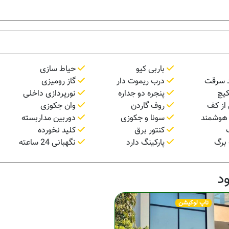
باربی کیو
حیاط سازی
 سرقت
درب ریموت دار
گاز رومیزی
کیچ
پنجره دو جداره
نورپردازی داخلی
از کف
روف گاردن
وان جکوزی
هوشمند
سونا و جکوزی
دوربین مداربسته
کنتور برق
کلید نخورده
برگ
پارکینگ دارد
نگهبانی 24 ساعته
د
تاپ لوکیشن