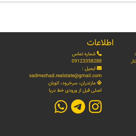
اطلاعات
شماره تماس
ار
09123358288
ایمیل :
sadrnezhad.realstate@gmail.com
مازندران، سرخرود، اتوبان
اصلی قبل از ورودی خط دریا