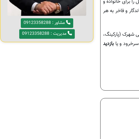
ا برای خانواده و
دگار و فاخر به هر
مشاور : 09123358288
مدیریت : 09123358288
ی شهرک (پارکینگ،
رخرود و یا
بازدید