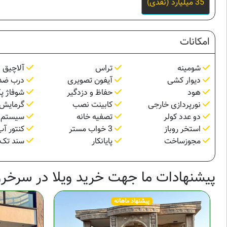
35 میلیارد (نقدی)
امکانات
شومینه
تراس
آلاچیق
دیوار کشی
آیفون تصویری
درب ضد
هود
حفاظ و دزدگیر
شوفاژ پ
نورپردازی خارجی
کابینت نصب
گرمایش 
دو عدد کولر
تصفیه خانه
سیستم 
استخر روباز
3 خواب مستر
کنتور آب
مجوزساخت
پایانکار
سند تک 
پیشنهادات ما جهت خرید ویلا در سرخرو
پیشنهاد ماهانه