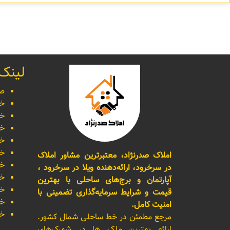
لینک
صف
خر
خر
خر
خر
خر
املاک صدرنژاد، معتبرترین مشاور املاک
خر
در سرخرود، ارائه‌دهنده ویلا در سرخرود ،
خر
آپارتمان و برج‌های ساحلی با بهترین
خر
قیمت و شرایط سرمایه‌گذاری تضمینی با
خر
امنیت کامل.
خر
مرجع مطمئن در خط ساحلی شمال کشور.
ارائه بهترین ملک ها در شهرک‌های