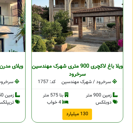
ویلا باغ لاکچری 900 متری شهرک مهندسین
ویلای مدرن
سرخرود
سرخرود / شهرک مهندسین
کد: 1757
سرخرود
زمین 900 متر
بنا 575 متر
زمین 350 متر
دوبلکس
4 خواب
تریپلک
130 میلیارد