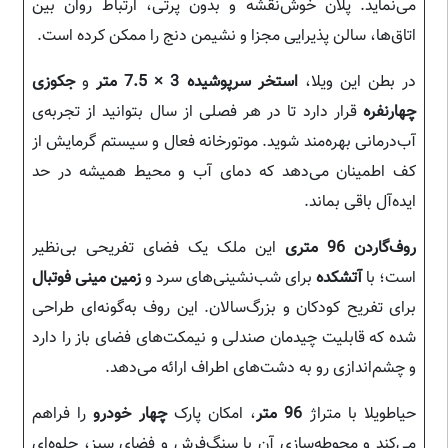
می‌نماید. پلان خوش‌نقشه‌ و بدون پرتی، ارتباط روان بین
اتاق‌ها، سالن پذیرایی مجزا و نشیمن دنج را ممکن کرده است.
در بطن این ویلا،
استخر سرپوشیده 3 × 7.5 متر
و
جکوزی
چهارنفره
قرار دارد تا در هر فصلی از سال بتوانید از تجربه‌ی
آب‌درمانی بهره‌مند شوید. موتورخانه فعال و سیستم گرمایش از
کف اطمینان می‌دهد که دمای آب و محیط همیشه در حد
ایده‌آل باقی بماند.
روف‌گاردن 96 متری
این ملک یک فضای تفریحی بی‌نظیر
است؛ با
آتشکده
برای شب‌نشینی‌های سرد و
زمین مینی فوتبال
برای تفریح کودکان و بزرگ‌سالان. این روف به‌گونه‌ای طراحی
شده که قابلیت چیدمان صندلی و نیمکت‌های فضای باز را دارد
و چشم‌اندازی رو به دشت‌های اطراف ارائه می‌دهد.
حیاطویلا با متراژ
96 متر
، امکان پارک
چهار خودرو
را فراهم
می‌کند و محوطه‌سازی آن با سنگ‌فرش و فضای سبز، جلوه‌ای