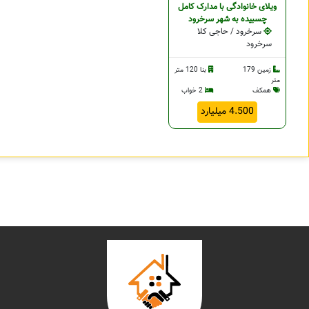
ویلای خانوادگی با مدارک کامل
چسبيده به شهر سرخرود
سرخرود / حاجی کلا
سرخرود
زمین 179
بنا 120 متر
متر
همکف
2 خواب
4.500 میلیارد