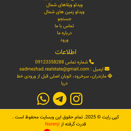
ویدئو ویلاهای شمال
ویدئو زمین های شمال
جستجو
تماس با ما
درباره ما
ورود
اطلاعات
شماره تماس
09123358288
ایمیل :
sadrnezhad.realstate@gmail.com
مازندران، سرخرود، اتوبان اصلی قبل از ورودی خط
دریا
کپی رایت ©
2025
. تمام حقوق این وبسایت محفوظ است .
قدرت گرفته از
Narenji