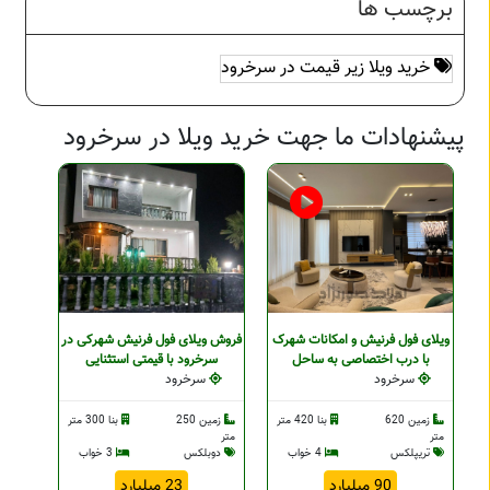
برچسب ها
خرید ویلا زیر قیمت در سرخرود
پیشنهادات ما جهت خرید ویلا در سرخرود
ویلای فول فرنیش و امکانات شهرک
فروش ویلای فول فرنیش شهرکی در
با درب اختصاصی به ساحل
سرخرود با قیمتی استثنایی
سرخرود
سرخرود
زمین 620
بنا 420 متر
زمین 250
بنا 300 متر
متر
متر
تریپلکس
4 خواب
دوبلکس
3 خواب
90 میلیارد
23 میلیارد