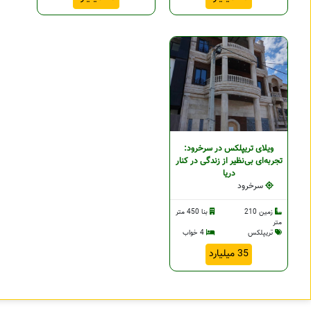
ویلای تریپلکس در سرخرود:
تجربه‌ای بی‌نظیر از زندگی در کنار
دریا
سرخرود
زمین 210
بنا 450 متر
متر
تریپلکس
4 خواب
35 میلیارد