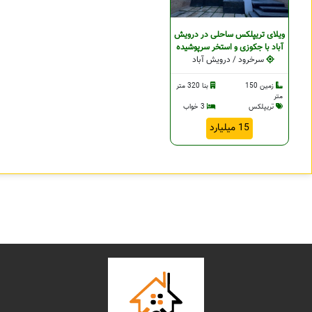
ویلای تریپلکس ساحلی در درویش
آباد با جکوزی و استخر سرپوشیده
سرخرود / درویش آباد
زمین 150
بنا 320 متر
متر
تریپلکس
3 خواب
15 میلیارد