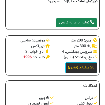
دپارتمان املاک صدرنژاد – سرخرود
تماس با غزاله کریمی
زمین: 200 متر
موقعیت: ساحلی
بنا: 300 متر
تریپلکس
سرویس بهداشتی: 4
اتاق خواب: 3
نوع پرداخت: (نقدی)
کد ملک:
1996
20 میلیارد (نقدی)
امکانات
تراس
آلاچیق
دیوار کشی
آیفون تصویری