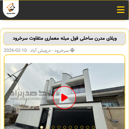
ویلای مدرن ساحلی فول مبله معماری متفاوت سرخرود
سرخرود - درویش آباد 10-02-2026