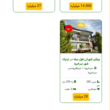
14.500 میلیارد
27 میلیارد
ویژه
ویلای شهرکی فول مبله در نزدیک
شهر سرخرود
سرخرود / سیاهرودسر
سرخرود
زمین 280
بنا 290 متر
متر
دوبلکس
3 خواب
20 میلیارد