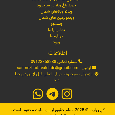
خرید باغ ویلا در سرخرود
ویدئو ویلاهای شمال
ویدئو زمین های شمال
جستجو
تماس با ما
درباره ما
ورود
اطلاعات
شماره تماس
09123358288
ایمیل :
sadrnezhad.realstate@gmail.com
مازندران، سرخرود، اتوبان اصلی قبل از ورودی خط
دریا
کپی رایت ©
2025
. تمام حقوق این وبسایت محفوظ است .