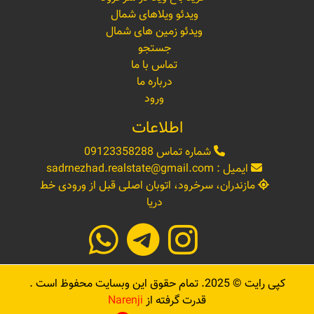
ویدئو ویلاهای شمال
ویدئو زمین های شمال
جستجو
تماس با ما
درباره ما
ورود
اطلاعات
شماره تماس
09123358288
ایمیل :
sadrnezhad.realstate@gmail.com
مازندران، سرخرود، اتوبان اصلی قبل از ورودی خط
دریا
کپی رایت ©
2025
. تمام حقوق این وبسایت محفوظ است .
قدرت گرفته از
Narenji