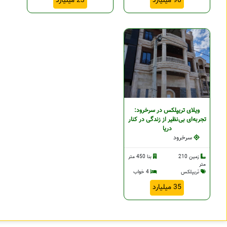
90 میلیارد
23 میلیارد
ویلای تریپلکس در سرخرود:
تجربه‌ای بی‌نظیر از زندگی در کنار
دریا
سرخرود
زمین 210
بنا 450 متر
متر
تریپلکس
4 خواب
35 میلیارد