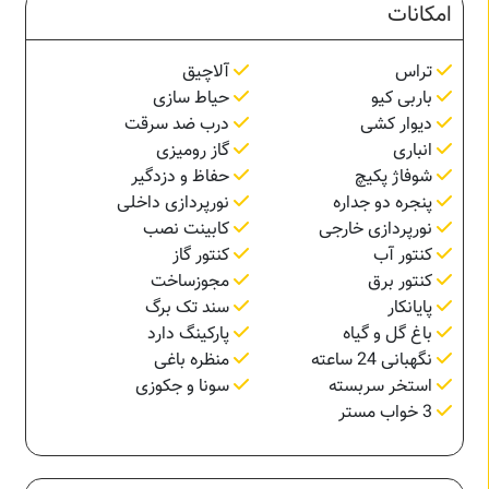
امکانات
تراس
آلاچیق
باربی کیو
حیاط سازی
دیوار کشی
درب ضد سرقت
انباری
گاز رومیزی
شوفاژ پکیچ
حفاظ و دزدگیر
پنجره دو جداره
نورپردازی داخلی
نورپردازی خارجی
کابینت نصب
کنتور آب
کنتور گاز
کنتور برق
مجوزساخت
پایانکار
سند تک برگ
باغ گل و گیاه
پارکینگ دارد
نگهبانی 24 ساعته
منظره باغی
استخر سربسته
سونا و جکوزی
3 خواب مستر