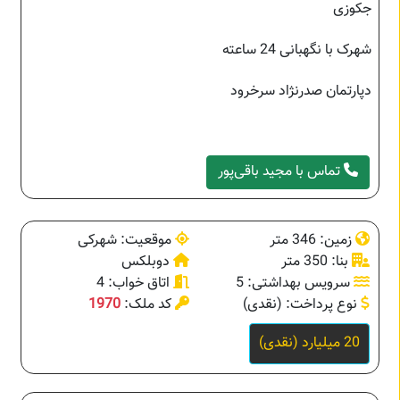
جکوزی
شهرک با نگهبانی 24 ساعته
دپارتمان صدرنژاد سرخرود
تماس با مجید باقی‌پور
زمین: 346 متر
موقعیت: شهرکی
بنا: 350 متر
دوبلکس
سرویس بهداشتی: 5
اتاق خواب: 4
نوع پرداخت: (نقدی)
کد ملک:
1970
20 میلیارد (نقدی)