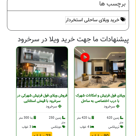
برچسب ها
خرید ویلای ساحلی استخردار
پیشنهادات ما جهت خرید ویلا در سرخرود
ویلای فول فرنیش و امکانات شهرک
فروش ویلای فول فرنیش شهرکی در
با درب اختصاصی به ساحل
سرخرود با قیمتی استثنایی
سرخرود
سرخرود
زمین 620
بنا 420 متر
زمین 250
بنا 300 متر
متر
متر
تریپلکس
4 خواب
دوبلکس
3 خواب