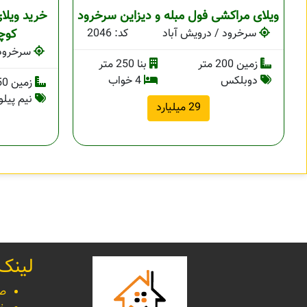
ویلای مراکشی فول مبله و دیزاین سرخرود
خرید ویلا
سرخرود / درویش آباد
کد: 2046
کوچ
سرخرود 
زمین 200 متر
بنا 250 متر
دوبلکس
4 خواب
زمین 250 متر
نیم پیل
29 میلیارد
لینک
صف