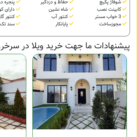
شوفاژ پکیچ
حفاظ و دزدگیر
پنجره دو
کابینت نصب
شاه نشین
دارای کو
3 خواب مستر
کنتور آب
کنتور گاز
مجوزساخت
پایانکار
سند تک 
پیشنهادات ما جهت خرید ویلا در سرخرو