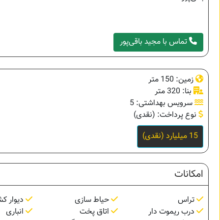
تماس با مجید باقی‌پور
زمین: 150 متر
بنا: 320 متر
سرویس بهداشتی: 5
نوع پرداخت: (نقدی)
15 میلیارد (نقدی)
امکانات
تراس
حیاط سازی
دیوار ک
درب ریموت دار
اتاق پخت
انباری