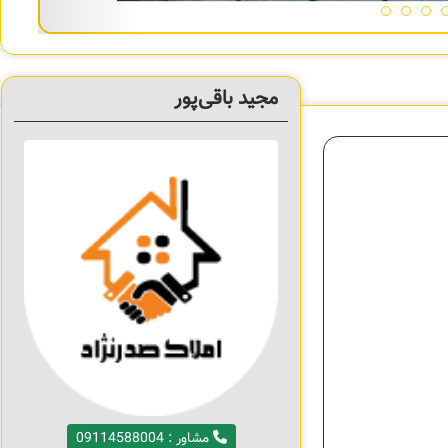
مجید باقی‌پور
مشاور : 09114588004