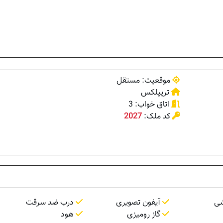
موقعیت: مستقل
تریپلکس
اتاق خواب: 3
کد ملک:
2027
شی
آیفون تصویری
درب ضد سرقت
گاز رومیزی
هود