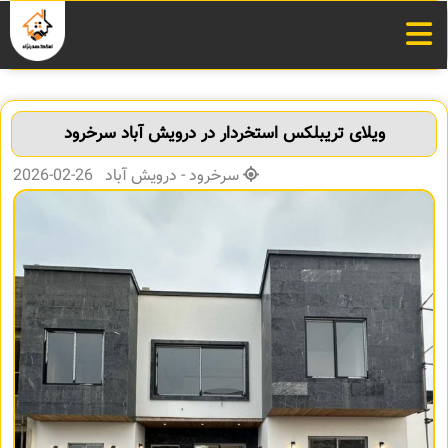
ویلای تریبلکس استخردار در درویش آباد سرخرود
سرخرود - درویش آباد 26-02-2026