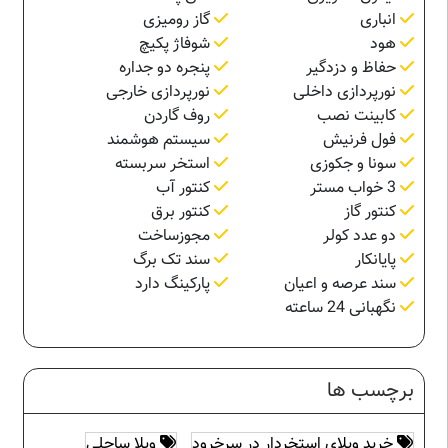
انباری
گاز رومیزی
هود
شوفاژ پکیچ
حفاظ و دزدگیر
پنجره دو جداره
نورپردازی داخلی
نورپردازی خارجی
کابینت نصب
روف گاردن
فول فرنیش
سیستم هوشمند
سونا و جکوزی
استخر سربسته
3 خواب مستر
کنتور آب
کنتور گاز
کنتور برق
دو عدد کولر
مجوزساخت
پایانکار
سند تک برگ
سند عرصه و اعیان
پارکینگ دارد
نگهبانی 24 ساعته
برچسب ها
خرید ویلای استخردار در سرخرود
ویلا ساحلی