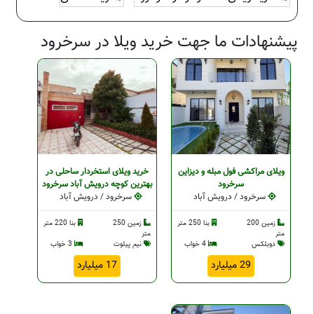
پیشنهادات ما جهت خرید ویلا در سرخرود
ویلای مراکشی فول مبله و دیزاین
خرید ویلای استخردار ساحلی در
سرخرود
بهترین کوچه درویش آباد سرخرود
سرخرود / درویش آباد
سرخرود / درویش آباد
زمین 200
بنا 250 متر
زمین 250
بنا 220 متر
متر
متر
دوبلکس
4 خواب
نیم پیلوت
3 خواب
29 میلیارد
17 میلیارد