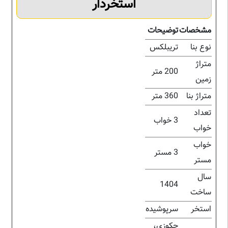
استخردار
مشخصات
توضیحات
نوع بنا
تریبلکس
متراژ
200 متر
زمین
متراژ بنا
360 متر
تعداد
3 خواب
خواب
خواب
3 مستر
مستر
سال
1404
ساخت
استخر
سرپوشیده
جکوزی،