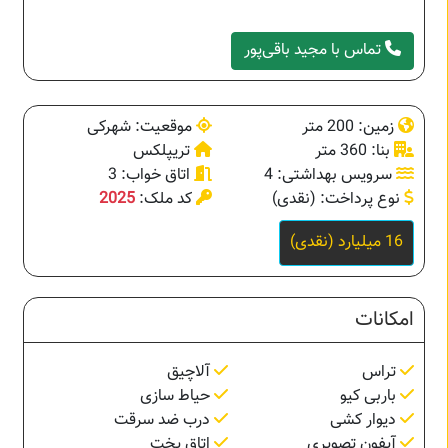
تماس با مجید باقی‌پور
زمین: 200 متر
موقعیت: شهرکی
بنا: 360 متر
تریپلکس
سرویس بهداشتی: 4
اتاق خواب: 3
نوع پرداخت: (نقدی)
کد ملک:
2025
16 میلیارد (نقدی)
امکانات
تراس
آلاچیق
باربی کیو
حیاط سازی
دیوار کشی
درب ضد سرقت
آیفون تصویری
اتاق پخت