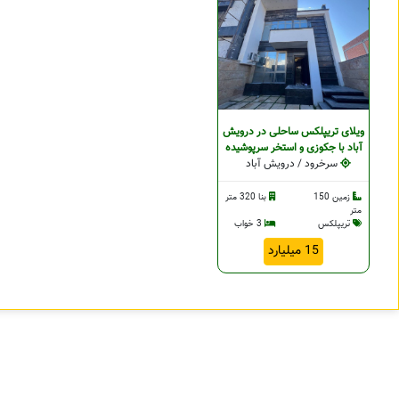
ویلای تریپلکس ساحلی در درویش
آباد با جکوزی و استخر سرپوشیده
سرخرود / درویش آباد
زمین 150
بنا 320 متر
متر
تریپلکس
3 خواب
15 میلیارد