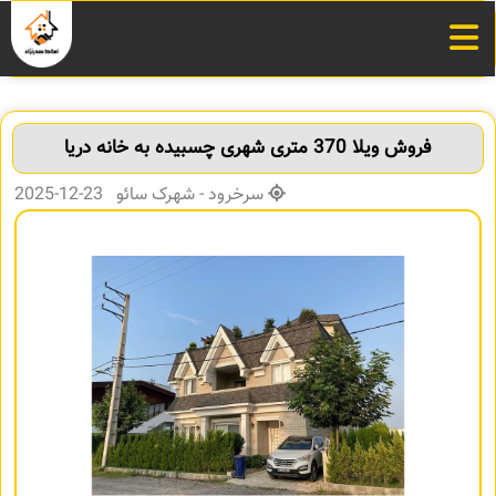
فروش ویلا 370 متری شهری چسبیده به خانه دریا
سرخرود - شهرک سائو 23-12-2025