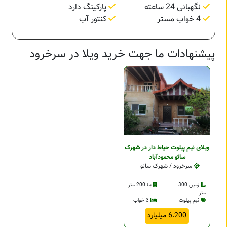
نگهبانی 24 ساعته
پارکینگ دارد
4 خواب مستر
کنتور آب
پیشنهادات ما جهت خرید ویلا در سرخرود
ویلای نیم پیلوت حیاط دار در شهرک
سائو محمودآباد
سرخرود / شهرک سائو
زمین 300
بنا 200 متر
متر
نیم پیلوت
3 خواب
6.200 میلیارد