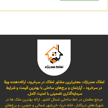
املاک صدرنژاد، معتبرترین مشاور املاک در سرخرود، ارائه‌دهنده ویلا
در سرخرود ، آپارتمان و برج‌های ساحلی با بهترین قیمت و شرایط
سرمایه‌گذاری تضمینی با امنیت کامل.
مرجع مطمئن در خط ساحلی شمال کشور. ارائه بهترین ملک ها در
شهرک‌های دریاکنار، خانه دریا، خزرشهر شمالی و جنوبی، و برج‌های