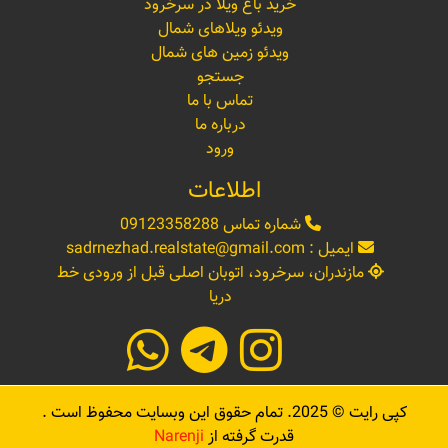
خرید باغ ویلا در سرخرود
ویدئو ویلاهای شمال
ویدئو زمین های شمال
جستجو
تماس با ما
درباره ما
ورود
اطلاعات
شماره تماس
09123358288
ایمیل :
sadrnezhad.realstate@gmail.com
مازندران، سرخرود، اتوبان اصلی قبل از ورودی خط
دریا
کپی رایت ©
2025
. تمام حقوق این وبسایت محفوظ است .
قدرت گرفته از
Narenji