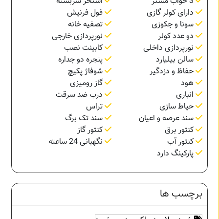
3 خواب مستر
استخر سربسته
دارای کولر گازی
فول فرنیش
سونا و جکوزی
تصفیه خانه
دو عدد کولر
نورپردازی خارجی
نورپردازی داخلی
کابینت نصب
سالن بیلیارد
پنجره دو جداره
حفاظ و دزدگیر
شوفاژ پکیچ
هود
گاز رومیزی
انباری
درب ضد سرقت
حیاط سازی
تراس
سند عرصه و اعیان
سند تک برگ
کنتور برق
کنتور گاز
کنتور آب
نگهبانی 24 ساعته
پارکینگ دارد
برچسب ها