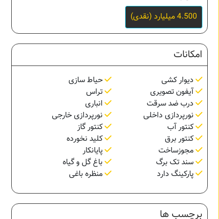
4.500 میلیارد (نقدی)
امکانات
دیوار کشی
حیاط سازی
آیفون تصویری
تراس
درب ضد سرقت
انباری
نورپردازی داخلی
نورپردازی خارجی
کنتور آب
کنتور گاز
کنتور برق
کلید نخورده
مجوزساخت
پایانکار
سند تک برگ
باغ گل و گیاه
پارکینگ دارد
منظره باغی
برچسب ها