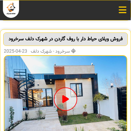
فروش ویلای حیاط دار با روف گاردن در شهرک دلف سرخرود
سرخرود - شهرک دلف 23-04-2025