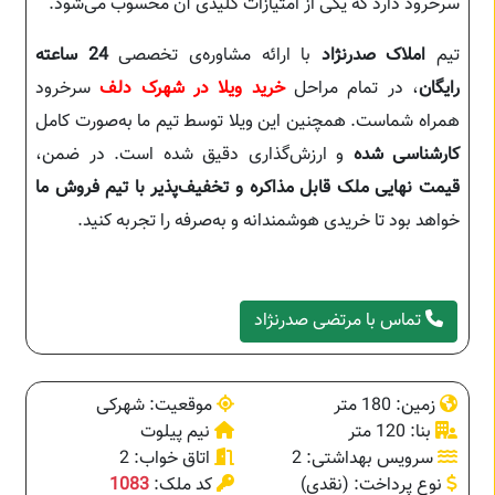
سرخرود دارد که یکی از امتیازات کلیدی آن محسوب می‌شود.
تیم
املاک صدرنژاد
با ارائه مشاوره‌ی تخصصی
24 ساعته
رایگان
، در تمام مراحل
خرید ویلا در شهرک دلف
سرخرود
همراه شماست. همچنین این ویلا توسط تیم ما به‌صورت کامل
کارشناسی شده
و ارزش‌گذاری دقیق شده است. در ضمن،
قیمت نهایی ملک قابل مذاکره و تخفیف‌پذیر با تیم فروش ما
خواهد بود تا خریدی هوشمندانه و به‌صرفه را تجربه کنید.
تماس با مرتضی صدرنژاد
زمین: 180 متر
موقعیت: شهرکی
بنا: 120 متر
نیم پیلوت
سرویس بهداشتی: 2
اتاق خواب: 2
نوع پرداخت: (نقدی)
کد ملک:
1083