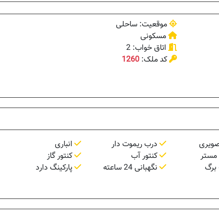
موقعیت: ساحلی
مسکونی
اتاق خواب: 2
کد ملک:
1260
صویری
درب ریموت دار
انباری
کنتور آب
کنتور گاز
برگ
نگهبانی 24 ساعته
پارکینگ دارد