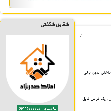
شقایق شگفتی
داخلی بدون پرتی،
ین، یک
تراس قابل
مشاور : 09115898929