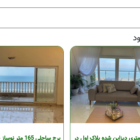
د
احد 135 متری دیزاین شده پلاک اول در
برج ساحلی 165 متر