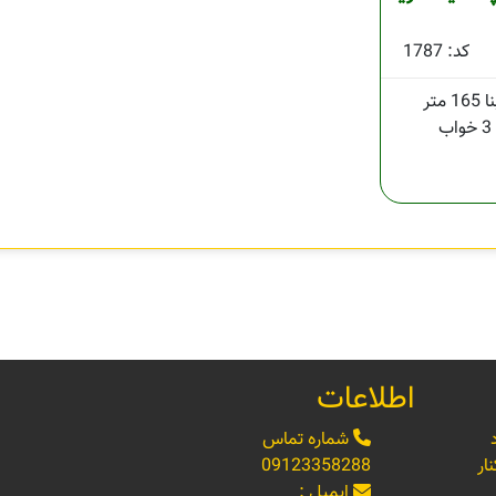
کد: 1787
165 متر
3 خواب
اطلاعات
شماره تماس
ار
09123358288
ایمیل :