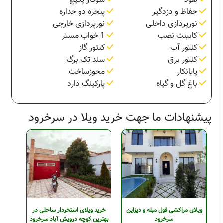
هود
شوفاژ پکیچ
حفاظ و دزدگیر
پنجره دو جداره
نورپردازی داخلی
نورپردازی خارجی
کابینت نصب
1 خواب مستر
کنتور آب
کنتور گاز
کنتور برق
سند تک برگ
پایانکار
مجوزساخت
باغ گل و گیاه
پارکینگ دارد
پیشنهادات ما جهت خرید ویلا در سرخرود
ویلای مراکشی فول مبله و دیزاین
خرید ویلای استخردار ساحلی در
سرخرود
بهترین کوچه درویش آباد سرخرود