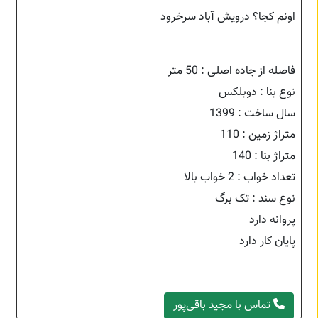
اونم کجا؟ درویش آباد سرخرود
فاصله از جاده اصلی : 50 متر
نوع بنا : دوبلکس
سال ساخت : 1399
متراژ زمین : 110
متراژ بنا : 140
تعداد خواب : 2 خواب بالا
نوع سند : تک برگ
پروانه دارد
پایان کار دارد
تماس با مجید باقی‌پور