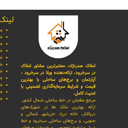
لینک
صف
خر
خر
خر
خر
خر
املاک صدرنژاد، معتبرترین مشاور املاک
خر
در سرخرود، ارائه‌دهنده ویلا در سرخرود ،
خر
آپارتمان و برج‌های ساحلی با بهترین
خر
قیمت و شرایط سرمایه‌گذاری تضمینی با
خر
امنیت کامل.
خر
مرجع مطمئن در خط ساحلی شمال کشور.
ارائه بهترین ملک ها در شهرک‌های
دریاکنار، خانه دریا، خزرشهر شمالی و
جنوبی، و برج‌های ساحلی سرخرود و خط
دریا. مشاوره تخصصی و خدمات حرفه‌ای