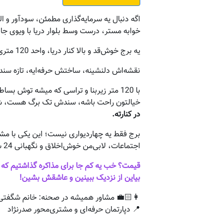
اگه دنبال یه سرمایه‌گذاری مطمئن، سودآور و ال
خوابه مستر، درست وسط بلوار دریا با ویوی جانا
یه برج خوش‌قد و بالا کنار دریا، واحد 120 متری، دوخوابه مستر، تراسش اون‌قدر با صفاست که می‌تونی هم قهوه‌تو بخوری، هم دریا رو دید بزنی! 🌊☕
نقشه‌اش دلنشینه، ساختش حرفه‌ایه، تازه سند
با 120 متر زیربنا و تراسی که میشه تو
خیالتون راحت باشه، سندش تک برگ هست، شهرد
در کنارته.
برج فقط یه چهاردیواری نیست؛ این یکی با مشا
اجتماعات، لابی‌من خوش‌اخلاق و نگهبانی 24 ساعته هم روش! خلاصه یه سبک زندگی لوکس تو دل دریا!
قیمت؟ خب یه کم جا برای مذاکره گذاشتیم که 
بیاین از نزدیک ببینین و عاشقش بشین!
👩🏻‍💼 مشاور همیشه در صحنه: خانم شگفتی
📍 دپارتمان حرفه‌ای و مشتری‌محور صدرنژاد