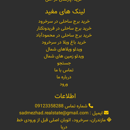
لینک های مفید
خرید برج ساحلی در سرخرود
خرید برج ساحلی در فریدونکنار
خرید برج ساحلی در محمودآباد
خرید باغ ویلا در سرخرود
ویدئو ویلاهای شمال
ویدئو زمین های شمال
جستجو
تماس با ما
درباره ما
ورود
اطلاعات
شماره تماس
09123358288
ایمیل :
sadrnezhad.realstate@gmail.com
مازندران، سرخرود، اتوبان اصلی قبل از ورودی خط
دریا