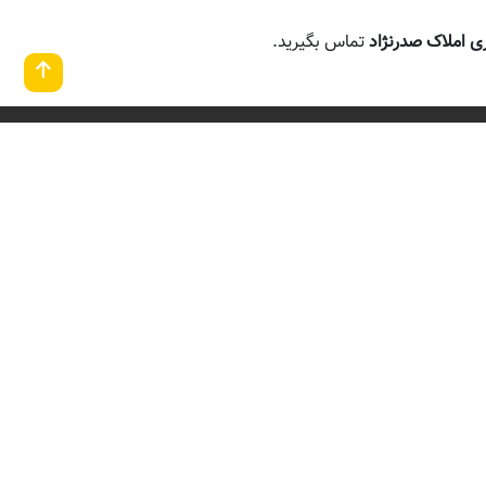
ری املاک صدرنژاد
تماس بگیرید.
اطلاعات
شماره تماس
ار
09123358288
ایمیل :
sadrnezhad.realstate@gmail.com
مازندران، سرخرود، اتوبان
اصلی قبل از ورودی خط دریا