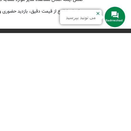
📞 برای اطلاع از قیمت دقیق، بازدید حضوری و 
می تونید بپرسید
Sadrnezhad
لینک
صف
خر
خر
خر
خر
خر
املاک صدرنژاد، معتبرترین مشاور املاک
خر
در سرخرود، ارائه‌دهنده ویلا در سرخرود ،
خر
آپارتمان و برج‌های ساحلی با بهترین
خر
قیمت و شرایط سرمایه‌گذاری تضمینی با
خر
امنیت کامل.
خر
مرجع مطمئن در خط ساحلی شمال کشور.
ارائه بهترین ملک ها در شهرک‌های