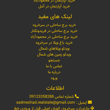
خرید آپارتمان در محمودآباد
خرید آپارتمان در آمل
لینک های مفید
خرید برج ساحلی در سرخرود
خرید برج ساحلی در فریدونکنار
خرید برج ساحلی در محمودآباد
خرید باغ ویلا در سرخرود
ویدئو ویلاهای شمال
ویدئو زمین های شمال
جستجو
تماس با ما
درباره ما
ورود
اطلاعات
شماره تماس
09123358288
ایمیل :
sadrnezhad.realstate@gmail.com
مازندران، سرخرود، اتوبان اصلی قبل از ورودی خط