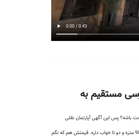
ترسی مستقیم به
ت باشه؟ پس این آگهی آپارتمان نقلی
یه واحد آپارتمان ساحلی در سرخرود داریم که کاملا نوسازه، یعنی هنوز کسی توش پا نذاشته و منتظر صاحبشه! متراژش 90 متره و دو تا خواب داره. قیمتش هم که نگم