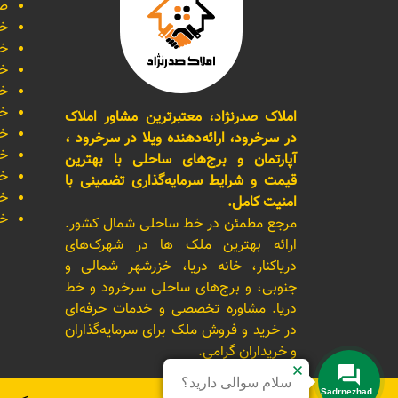
صف
خر
خر
خر
خر
خر
املاک صدرنژاد، معتبرترین مشاور املاک
خر
در سرخرود، ارائه‌دهنده ویلا در سرخرود ،
خر
آپارتمان و برج‌های ساحلی با بهترین
خر
قیمت و شرایط سرمایه‌گذاری تضمینی با
خر
امنیت کامل.
خر
مرجع مطمئن در خط ساحلی شمال کشور.
ارائه بهترین ملک ها در شهرک‌های
دریاکنار، خانه دریا، خزرشهر شمالی و
جنوبی، و برج‌های ساحلی سرخرود و خط
دریا. مشاوره تخصصی و خدمات حرفه‌ای
در خرید و فروش ملک برای سرمایه‌گذاران
و خریداران گرامی.
سلام سوالی دارید؟
Sadrnezhad