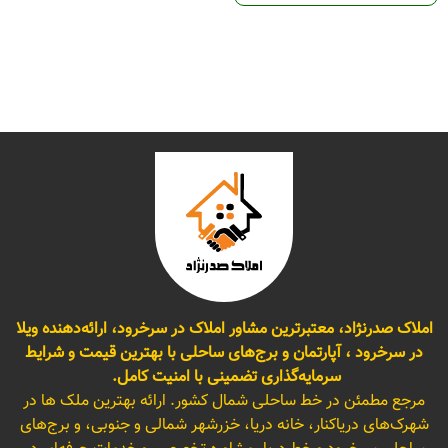
املاک صدرنژاد، معتبرترین مشاور املاک در سرخرود، ارائه‌دهنده ویلا
در سرخرود ، آپارتمان و برج‌های ساحلی با بهترین قیمت و شرایط
سرمایه‌گذاری تضمینی با امنیت کامل.
مرجع مطمئن در خط ساحلی شمال کشور. ارائه بهترین ملک ها در
شهرک‌های دریاکنار، خانه دریا، خزرشهر شمالی و جنوبی، و برج‌های