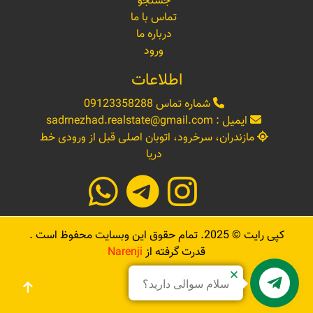
جستجو
تماس با ما
درباره ما
ورود
اطلاعات
شماره تماس
09123358288
ایمیل :
sadrnezhad.realstate@gmail.com
مازندران، سرخرود، اتوبان اصلی قبل از ورودی خط
دریا
کپی رایت ©
2025
. تمام حقوق این وبسایت محفوظ است .
قدرت گرفته از
Narenji
سلام سوالی دارید؟