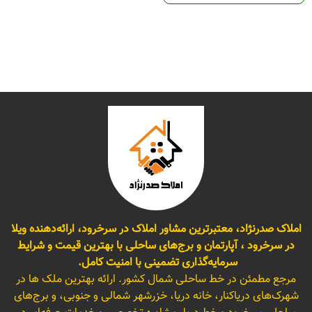
املاک صدرنژاد، معتبرترین مشاور املاک در سرخرود، ارائه‌دهنده ویلا
در سرخرود ، آپارتمان و برج‌های ساحلی با بهترین قیمت و شرایط
سرمایه‌گذاری تضمینی با امنیت کامل.
مرجع مطمئن در خط ساحلی شمال کشور. ارائه بهترین ملک ها در
شهرک‌های دریاکنار، خانه دریا، خزرشهر شمالی و جنوبی، و برج‌های