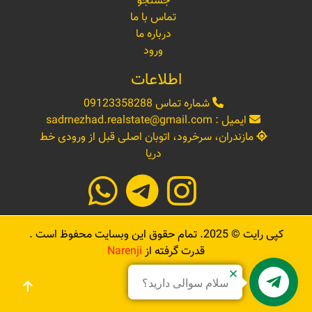
جستجو
تماس با ما
درباره ما
ورود
اطلاعات
شماره تماس
09123358288
ایمیل :
sadrnezhad.realstate@gmail.com
مازندران، سرخرود، اتوبان اصلی قبل از ورودی خط
دریا
کپی رایت ©
2025
. تمام حقوق این وبسایت محفوظ است .
قدرت گرفته از
Narenji
سلام سوالی دارید؟