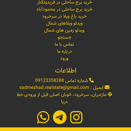
خرید برج ساحلی در فریدونکنار
خرید برج ساحلی در محمودآباد
خرید باغ ویلا در سرخرود
ویدئو ویلاهای شمال
ویدئو زمین های شمال
جستجو
تماس با ما
درباره ما
ورود
اطلاعات
شماره تماس
09123358288
ایمیل :
sadrnezhad.realstate@gmail.com
مازندران، سرخرود، اتوبان اصلی قبل از ورودی خط
دریا