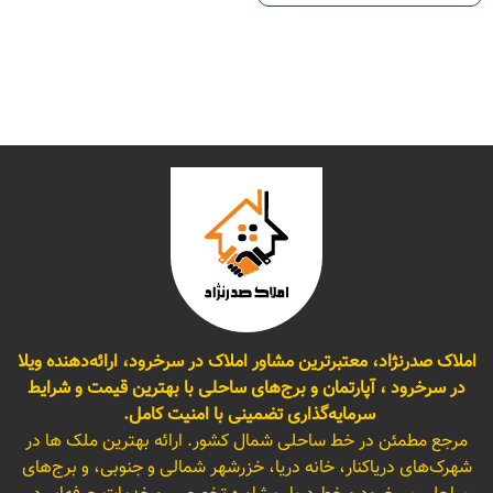
املاک صدرنژاد، معتبرترین مشاور املاک در سرخرود، ارائه‌دهنده ویلا
در سرخرود ، آپارتمان و برج‌های ساحلی با بهترین قیمت و شرایط
سرمایه‌گذاری تضمینی با امنیت کامل.
مرجع مطمئن در خط ساحلی شمال کشور. ارائه بهترین ملک ها در
شهرک‌های دریاکنار، خانه دریا، خزرشهر شمالی و جنوبی، و برج‌های