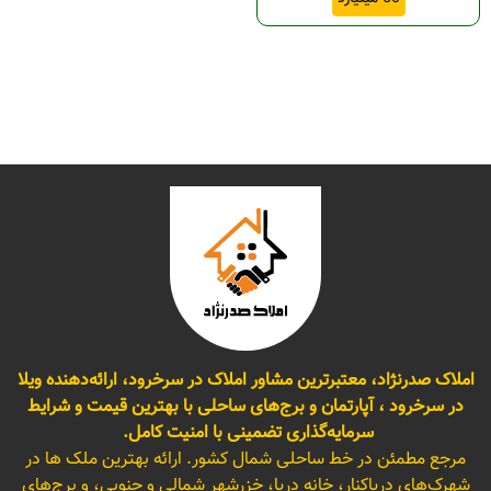
املاک صدرنژاد، معتبرترین مشاور املاک در سرخرود، ارائه‌دهنده ویلا
در سرخرود ، آپارتمان و برج‌های ساحلی با بهترین قیمت و شرایط
سرمایه‌گذاری تضمینی با امنیت کامل.
مرجع مطمئن در خط ساحلی شمال کشور. ارائه بهترین ملک ها در
شهرک‌های دریاکنار، خانه دریا، خزرشهر شمالی و جنوبی، و برج‌های