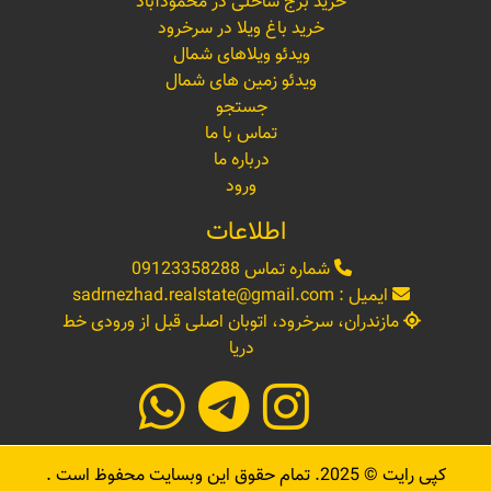
خرید برج ساحلی در محمودآباد
خرید باغ ویلا در سرخرود
ویدئو ویلاهای شمال
ویدئو زمین های شمال
جستجو
تماس با ما
درباره ما
ورود
اطلاعات
شماره تماس
09123358288
ایمیل :
sadrnezhad.realstate@gmail.com
مازندران، سرخرود، اتوبان اصلی قبل از ورودی خط
دریا
کپی رایت ©
2025
. تمام حقوق این وبسایت محفوظ است .