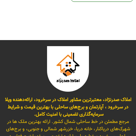
املاک صدرنژاد، معتبرترین مشاور املاک در سرخرود، ارائه‌دهنده ویلا
در سرخرود ، آپارتمان و برج‌های ساحلی با بهترین قیمت و شرایط
سرمایه‌گذاری تضمینی با امنیت کامل.
مرجع مطمئن در خط ساحلی شمال کشور. ارائه بهترین ملک ها در
شهرک‌های دریاکنار، خانه دریا، خزرشهر شمالی و جنوبی، و برج‌های