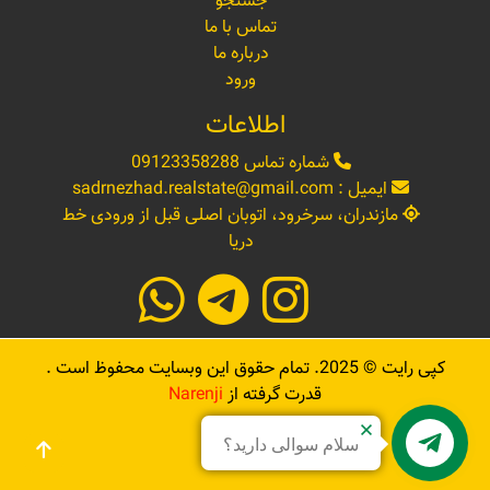
جستجو
تماس با ما
درباره ما
ورود
اطلاعات
شماره تماس
09123358288
ایمیل :
sadrnezhad.realstate@gmail.com
مازندران، سرخرود، اتوبان اصلی قبل از ورودی خط
دریا
کپی رایت ©
2025
. تمام حقوق این وبسایت محفوظ است .
قدرت گرفته از
Narenji
سلام سوالی دارید؟