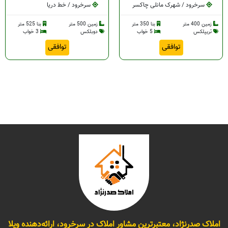
سرخرود / شهرک مانلی چاکسر
سرخرود / خط دریا
زمین 400 متر
بنا 350 متر
زمین 500 متر
بنا 525 متر
تریپلکس
5 خواب
دوبلکس
3 خواب
توافقی
توافقی
املاک صدرنژاد، معتبرترین مشاور املاک در سرخرود، ارائه‌دهنده ویلا