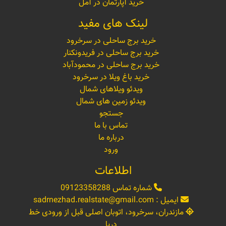
خرید آپارتمان در آمل
لینک های مفید
خرید برج ساحلی در سرخرود
خرید برج ساحلی در فریدونکنار
خرید برج ساحلی در محمودآباد
خرید باغ ویلا در سرخرود
ویدئو ویلاهای شمال
ویدئو زمین های شمال
جستجو
تماس با ما
درباره ما
ورود
اطلاعات
شماره تماس
09123358288
ایمیل :
sadrnezhad.realstate@gmail.com
مازندران، سرخرود، اتوبان اصلی قبل از ورودی خط
دریا