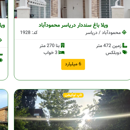
ویلا باغ سنددار دریاسر محمودآباد
ویل
محمودآباد / دریاسر
کد: 1928
زمین 472 متر
بنا 270 متر
دوبلکس
3 خواب
6 میلیارد
تاپ لوکیشن