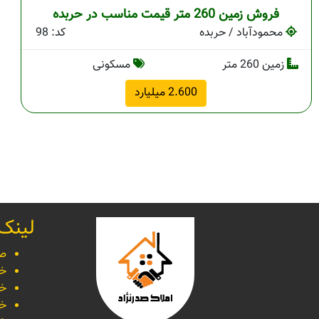
فروش زمین 260 متر قیمت مناسب در حربده
محمودآباد / حربده
کد: 98
زمین 260 متر
مسکونی
2.600 میلیارد
لینک
صف
خر
خر
خر