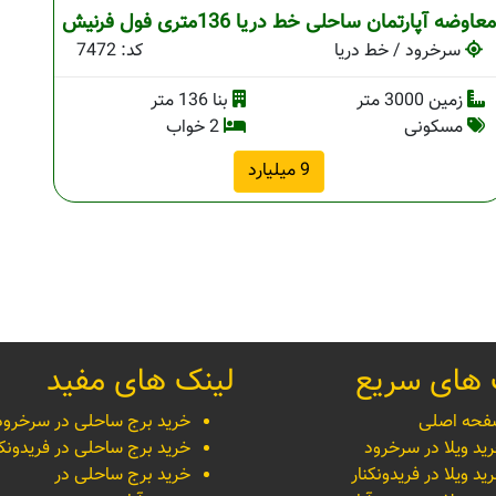
عاوضه آپارتمان ساحلی خط دریا 136متری فول فرنیش
سرخرود / خط دریا
کد: 7472
زمین 3000 متر
بنا 136 متر
مسکونی
2 خواب
9 میلیارد
 های سریع
لینک های مفید
حه اصلی
خرید برج ساحلی در سرخرود
ید ویلا در سرخرود
خرید برج ساحلی در فریدونکن
ید ویلا در فریدونکنار
خرید برج ساحلی در