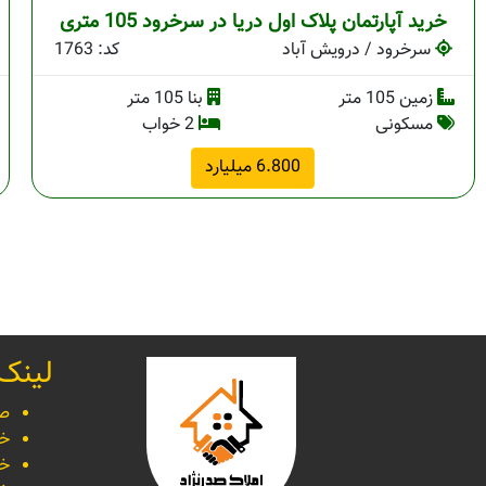
خرید آپارتمان پلاک اول دریا در سرخرود 105 متری
م
سرخرود / درویش آباد
کد: 1763
زمین 105 متر
بنا 105 متر
مسکونی
2 خواب
6.800 میلیارد
لینک
صف
خر
خر