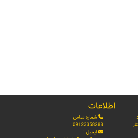
اطلاعات
شماره تماس
ار
09123358288
ایمیل :