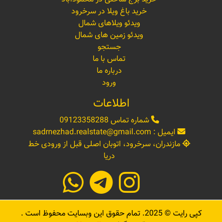
خرید باغ ویلا در سرخرود
ویدئو ویلاهای شمال
ویدئو زمین های شمال
جستجو
تماس با ما
درباره ما
ورود
اطلاعات
شماره تماس
09123358288
ایمیل :
sadrnezhad.realstate@gmail.com
مازندران، سرخرود، اتوبان اصلی قبل از ورودی خط
دریا
کپی رایت ©
2025
. تمام حقوق این وبسایت محفوظ است .