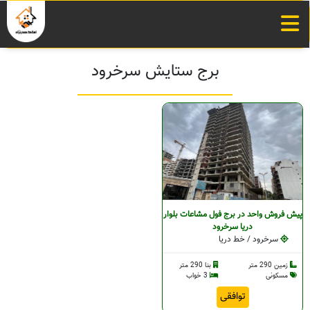
برج ستایش سرخرود
پیش فروش واحد در برج فول مشاعات بلوار
دریا سرخرود
سرخرود / خط دریا
زمین 290 متر
بنا 290 متر
مسکونی
3 خواب
توافقی