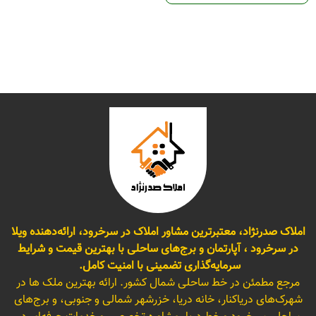
املاک صدرنژاد، معتبرترین مشاور املاک در سرخرود، ارائه‌دهنده ویلا
در سرخرود ، آپارتمان و برج‌های ساحلی با بهترین قیمت و شرایط
سرمایه‌گذاری تضمینی با امنیت کامل.
مرجع مطمئن در خط ساحلی شمال کشور. ارائه بهترین ملک ها در
شهرک‌های دریاکنار، خانه دریا، خزرشهر شمالی و جنوبی، و برج‌های