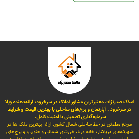
املاک صدرنژاد، معتبرترین مشاور املاک در سرخرود، ارائه‌دهنده ویلا
در سرخرود ، آپارتمان و برج‌های ساحلی با بهترین قیمت و شرایط
سرمایه‌گذاری تضمینی با امنیت کامل.
مرجع مطمئن در خط ساحلی شمال کشور. ارائه بهترین ملک ها در
شهرک‌های دریاکنار، خانه دریا، خزرشهر شمالی و جنوبی، و برج‌های