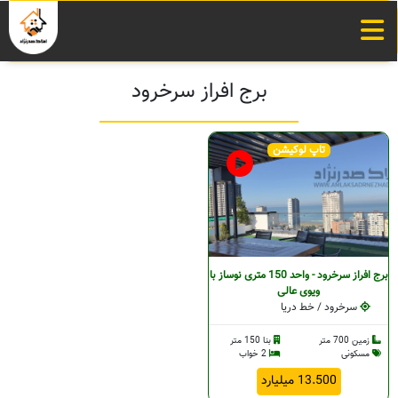
برج افراز سرخرود
تاپ لوکیشن
برج افراز سرخرود - واحد 150 متری نوساز با
ویوی عالی
سرخرود / خط دریا
زمین 700 متر
بنا 150 متر
مسکونی
2 خواب
13.500 میلیارد